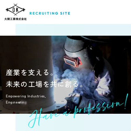
産
業
を
支
え
る
。
未
来
の
工
場
を
共
に
創
る
。
E
m
p
o
w
e
r
i
n
g
I
n
d
u
s
t
r
i
e
s
,
E
n
g
i
n
e
e
r
i
n
g
t
h
e
F
u
t
u
r
e
T