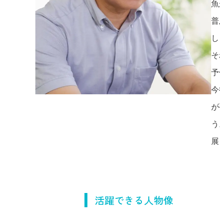
魚
普
し
そ
予
今
が
う
展
活躍できる人物像