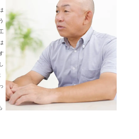
は
う
工
は
す
し
ま
っ
も