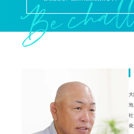
大
泡
社
発