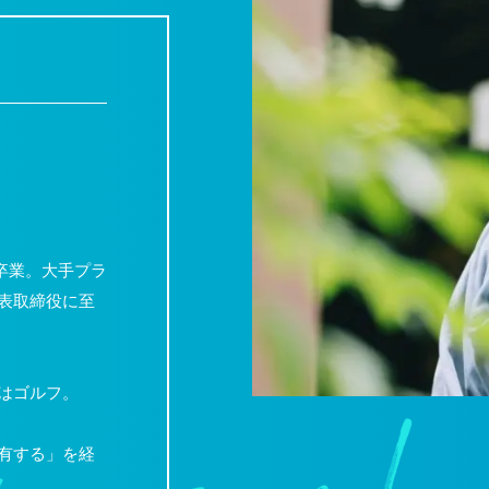
部卒業。大手プラ
表取締役に至
はゴルフ。
有する」を経