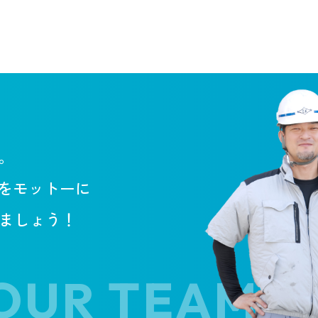
。
”をモットーに
ましょう！
R TEAM! JOI